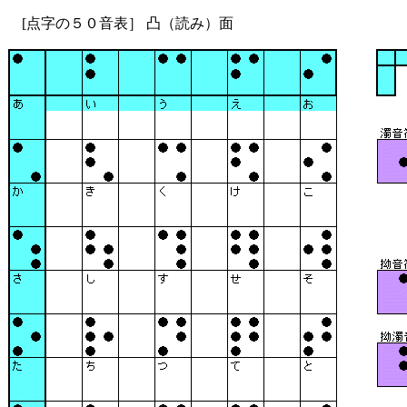
[点字の５０音表］ 凸（読み）面