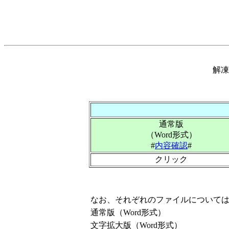
解凍
通常版
（Word形式）
#
内容確認
#
クリック
なお、それぞれのファイルについて
通常版（Word形式）
文字拡大版（Word形式）