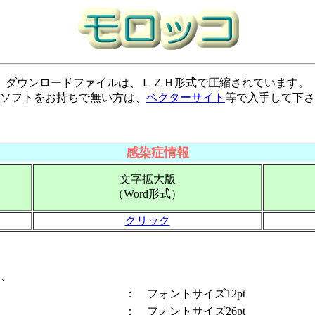
ダウンロードファイルは、ＬＺＨ形式で圧縮されています。
ソフトをお持ちで無い方は、
ベクターサイト
等で入手して下さ
感染症
情報
文字拡大版
（Word形式）
クリック
は、
： フォントサイズ12pt
： フォントサイズ26pt