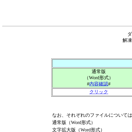
ダ
解凍
通常版
（Word形式）
#
内容確認
#
クリック
なお、それぞれのファイルについて
通常版（Word形式）
文字拡大版（Word形式）