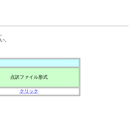
。
い。
点訳ファイル形式
クリック