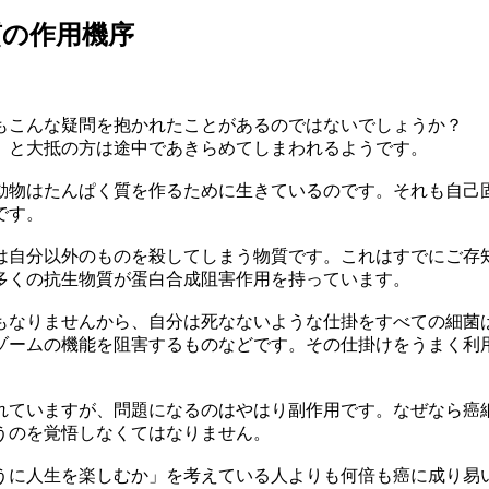
質の作用機序
もこんな疑問を抱かれたことがあるのではないでしょうか？
」と大抵の方は途中であきらめてしまわれるようです。
動物はたんぱく質を作るために生きているのです。それも自己
です。
は自分以外のものを殺してしまう物質です。これはすでにご存
多くの抗生物質が蛋白合成阻害作用を持っています。
もなりませんから、自分は死なないような仕掛をすべての細菌
ゾームの機能を阻害するものなどです。その仕掛けをうまく利
れていますが、問題になるのはやはり副作用です。なぜなら癌
うのを覚悟しなくてはなりません。
うに人生を楽しむか」を考えている人よりも何倍も癌に成り易