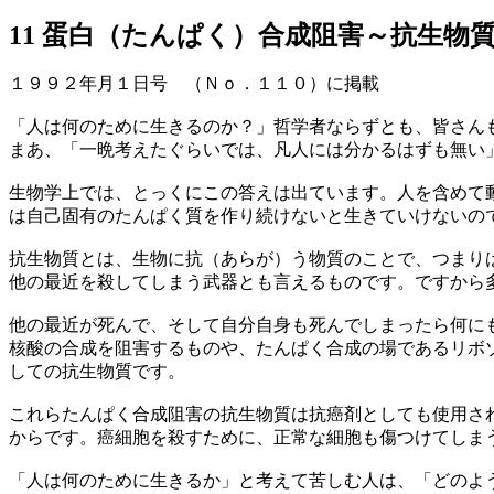
11 蛋白（たんぱく）合成阻害～抗生物
１９９２年月１日号 （Ｎｏ．１１０）に掲載
「人は何のために生きるのか？」哲学者ならずとも、皆さん
まあ、「一晩考えたぐらいでは、凡人には分かるはずも無い
生物学上では、とっくにこの答えは出ています。人を含めて
は自己固有のたんぱく質を作り続けないと生きていけないの
抗生物質とは、生物に抗（あらが）う物質のことで、つまり
他の最近を殺してしまう武器とも言えるものです。ですから
他の最近が死んで、そして自分自身も死んでしまったら何に
核酸の合成を阻害するものや、たんぱく合成の場であるリボ
しての抗生物質です。
これらたんぱく合成阻害の抗生物質は抗癌剤としても使用さ
からです。癌細胞を殺すために、正常な細胞も傷つけてしま
「人は何のために生きるか」と考えて苦しむ人は、「どのよ