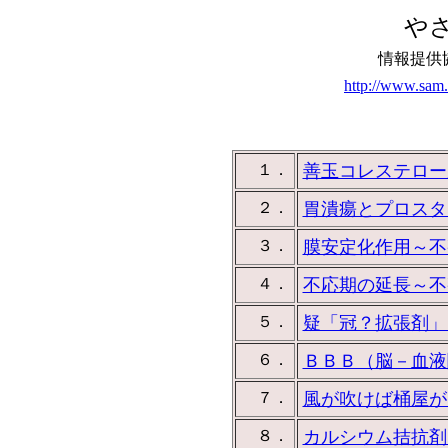
や
情報提供
http://www.sam.h
１．
善玉コレステロー
２．
胃潰瘍とプロスタ
３．
膜安定化作用～不
４．
不応期の延長～不
５．
疑「冠？拡張剤」
６．
ＢＢＢ（脳－血液
７．
風が吹けば桶屋が
８．
カルシウム拮抗剤