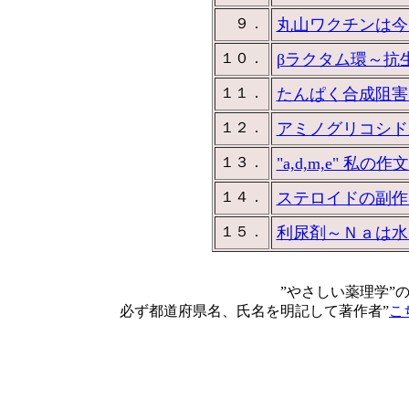
９．
丸山ワクチンは今
１０．
βラクタム環～抗
１１．
たんぱく合成阻害
１２．
アミノグリコシド
１３．
"a,d,m,e" 
１４．
ステロイドの副作
１５．
利尿剤～Ｎａは水
”やさしい薬理学”
必ず都道府県名、氏名を明記して著作者”
こ