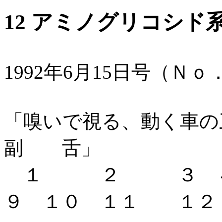
12 アミノグリコシド
1992年6月15日号（Ｎ
「嗅いで視る、動く車
副 舌」
１ ２ ３ 
９ １０ １１ １２