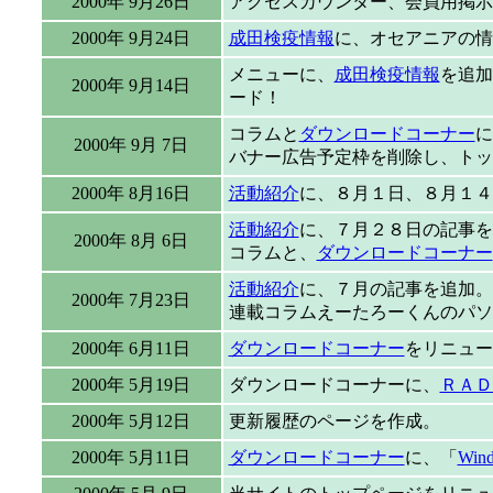
2000年 9月26日
アクセスカウンター、会員用掲示
2000年 9月24日
成田検疫情報
に、オセアニアの情
メニューに、
成田検疫情報
を追加
2000年 9月14日
ード！
コラムと
ダウンロードコーナー
に
2000年 9月 7日
バナー広告予定枠を削除し、トッ
2000年 8月16日
活動紹介
に、８月１日、８月１４
活動紹介
に、７月２８日の記事を
2000年 8月 6日
コラムと、
ダウンロードコーナー
活動紹介
に、７月の記事を追加。
2000年 7月23日
連載コラムえーたろーくんのパソ
2000年 6月11日
ダウンロードコーナー
をリニュー
2000年 5月19日
ダウンロードコーナーに、
ＲＡＤ
2000年 5月12日
更新履歴のページを作成。
2000年 5月11日
ダウンロードコーナー
に、「
Wi