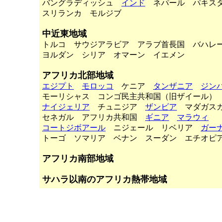
バングラディッシュ
インド
ネパール パキス
スリランカ モルジブ
中近東地域
トルコ サウジアラビア アラブ首長国 バハレ
ヨルダン シリア オマーン イエメン
アフリカ北部地域
エジプト
モロッコ
ケニア
タンザニア
ジン
モーリシャス コンゴ民主共和国（旧ザイール）
ナイジェリア
チュニジア
ザンビア
マダガス
セネガル アフリカ共和国
ギニア
マラウィ
コートジボアール
ニジェール リベリア
ガー
トーゴ ソマリア ベナン スーダン エチオピ
アフリカ南部地域
サハラ以南のアフリカ熱帯地域